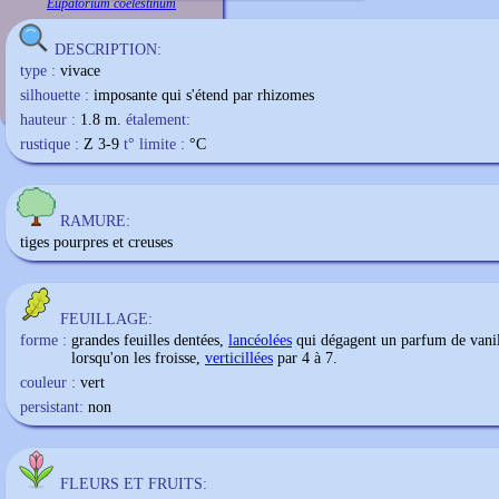
Eupatorium coelestinum
DESCRIPTION:
type :
vivace
silhouette :
imposante qui s'étend par rhizomes
hauteur :
1.8 m.
étalement:
rustique :
Z 3-9
t° limite :
°C
RAMURE:
tiges pourpres et creuses
FEUILLAGE:
forme :
grandes feuilles dentées,
lancéolées
qui dégagent un parfum de vanil
lorsqu'on les froisse,
verticillées
par 4 à 7.
couleur :
vert
persistant:
non
FLEURS ET FRUITS: