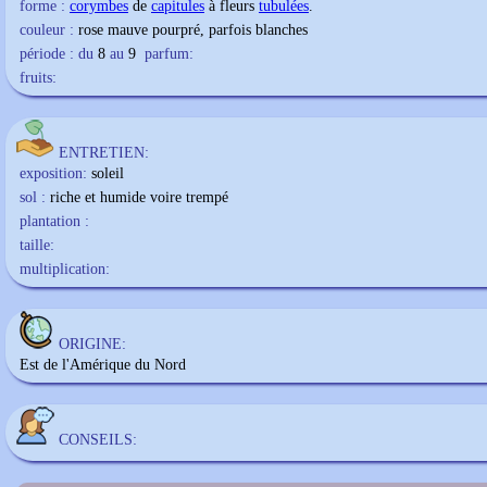
forme :
corymbes
de
capitules
à fleurs
tubulées
.
couleur :
rose mauve pourpré, parfois blanches
période : du
8
au
9
parfum:
fruits:
ENTRETIEN:
exposition:
soleil
sol :
riche et humide voire trempé
plantation :
taille:
multiplication:
ORIGINE:
Est de l'Amérique du Nord
CONSEILS: