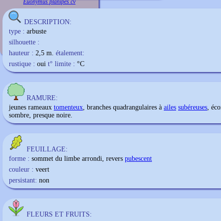
Euonymus planipes cv
DESCRIPTION:
type :
arbuste
silhouette :
hauteur :
2,5 m.
étalement:
rustique :
oui
t° limite :
°C
RAMURE:
jeunes rameaux
tomenteux
, branches quadrangulaires à
ailes
subéreuses
, éco
sombre, presque noire.
FEUILLAGE:
forme :
sommet du limbe arrondi, revers
pubescent
couleur :
veert
persistant:
non
FLEURS ET FRUITS: