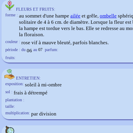
FLEURS ET FRUITS:
forme :
au sommet d'une hampe
ailée
et grêle,
ombelle
sphéri
solitaire de 4 à 6 cm. de diamètre. Lorsque la fleur est
la hampe est tordue vers le bas. Elle se redresse au m
la floraison.
couleur :
rose vif à mauve bleuté, parfois blanches.
période : du
06
au
07
parfum:
fruits:
ENTRETIEN:
exposition:
soleil à mi-ombre
sol :
frais à détrempé
plantation :
taille:
multiplication:
par division