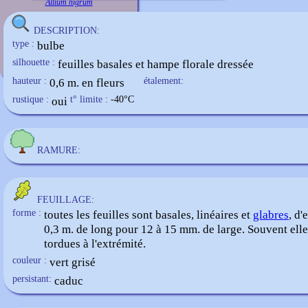
Allium nigrum
DESCRIPTION:
type :
bulbe
silhouette :
feuilles basales et hampe florale dressée
hauteur :
0,6 m. en fleurs
étalement:
rustique :
oui
t° limite :
-40
°C
RAMURE:
FEUILLAGE:
forme :
toutes les feuilles sont basales, linéaires et
glabres
, d'
0,3 m. de long pour 12 à 15 mm. de large. Souvent elle
tordues à l'extrémité.
couleur :
vert grisé
persistant:
caduc