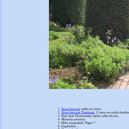
Taxus baccata
taillés en cônes
Taxus baccata
'Fastigiata'
. L'autre est caché derrièr
Haie dont l'horizontale répète celles du toit.
Myosotis sylvatica
Hebe pinguifolia
'Pagei' ?
Euphorbia
...