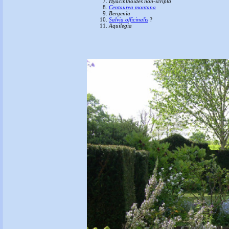
Hyacinthoides non-scripta
Centaurea montana
Bergenia
Salvia officinalis
?
Aquilegia