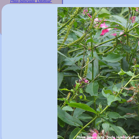
Phlox paniculata 'Ditomsur'