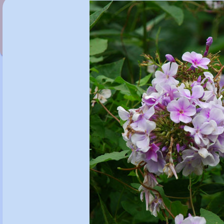
Phlox paniculata 'Judy'