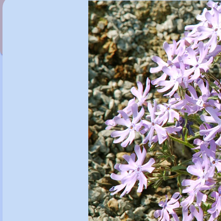
Phlox x arendsii 'Miss Jill'