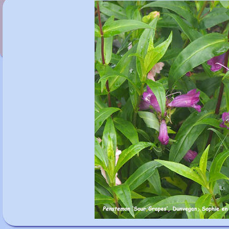
Penstemon 'Andenken an friedriech
Hahn'