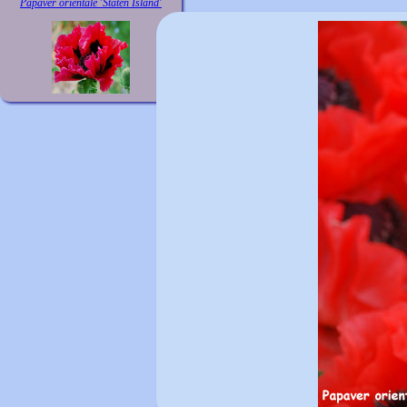
Papaver orientale 'Staten Island'