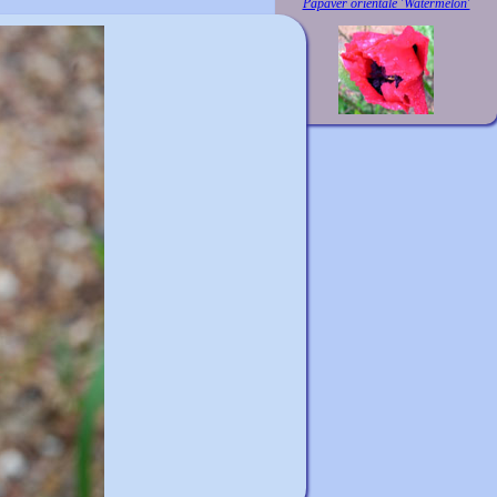
Papaver orientale 'Watermelon'