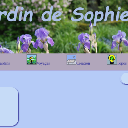
Jardins
Voyages
Création
Topos
étique
En Belgique
Prairies fleuries
Les chênes
Couleur des fleurs
phique
En France
Les Helenium
Au Royaume-Uni
Les Hamameli
Les Galanthu
Les Euonymu