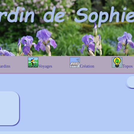
Jardins
Voyages
Création
Topos
étique
En Belgique
Prairies fleuries
Les chênes
Couleur des fleurs
phique
En France
Les Helenium
Au Royaume-Uni
Les Hamameli
Les Galanthu
Les Euonymu