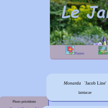
Plantes
A
B
C
D
E
alphab
F
G
H
I
J
géogra
K
L
M
N
O
P
Q
R
S
T
Monarda
'Jacob Line'
U
V
W
X
Y
Z
lamiacae
Photo précédente