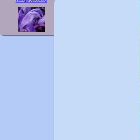
Lathraea clandestina