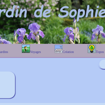
Jardins
Voyages
Création
Topos
étique
En Belgique
Prairies fleuries
Les chênes
Couleur des fleurs
phique
En France
Les Helenium
Au Royaume-Uni
Les Hamameli
Les Galanthu
Les Euonymu