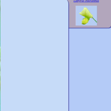
Lathyrus chloranthus