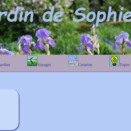
Jardins
Voyages
Création
Topos
étique
En Belgique
Prairies fleuries
Les chênes
Couleur des fleurs
phique
En France
Les Helenium
Au Royaume-Uni
Les Hamameli
Les Galanthu
Les Euonymu