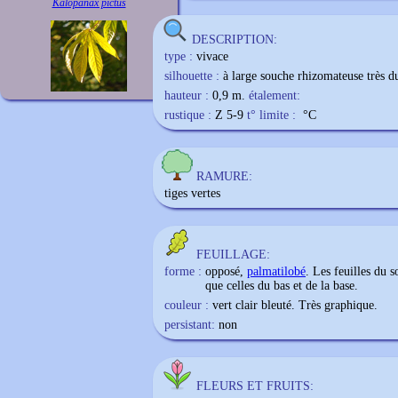
Kalopanax pictus
DESCRIPTION:
type :
vivace
silhouette :
à large souche rhizomateuse très d
hauteur :
0,9 m.
étalement:
rustique :
Z 5-9
t° limite :
°C
RAMURE:
tiges vertes
FEUILLAGE:
forme :
opposé,
palmatilobé
. Les feuilles du 
que celles du bas et de la base.
couleur :
vert clair bleuté. Très graphique.
persistant:
non
FLEURS ET FRUITS: