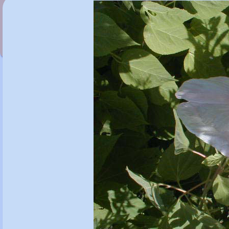
x Heucherella 'Sweet Tea'