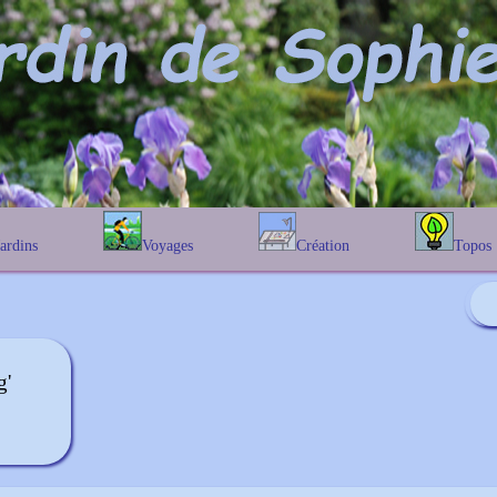
Jardins
Voyages
Création
Topos
étique
En Belgique
Prairies fleuries
Les chênes
Couleur des fleurs
phique
En France
Les Helenium
Au Royaume-Uni
Les Hamameli
Les Galanthu
g'
Les Euonymu