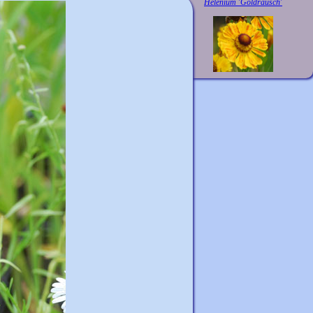
Helenium 'Goldrausch'