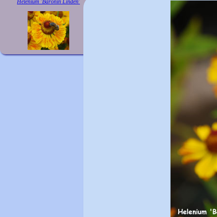
Helenium 'Baronin Linden'