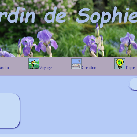
Jardins
Voyages
Création
Topos
étique
En Belgique
Prairies fleuries
Les chênes
Couleur des fleurs
phique
En France
Les Helenium
Au Royaume-Uni
Les Hamameli
Les Galanthu
Les Euonymu