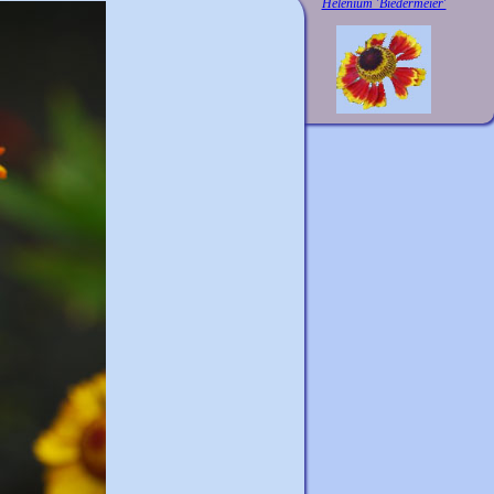
Helenium 'Biedermeier'