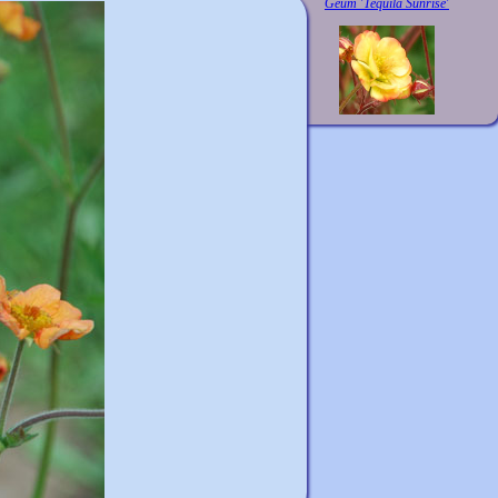
Geum 'Tequila Sunrise'