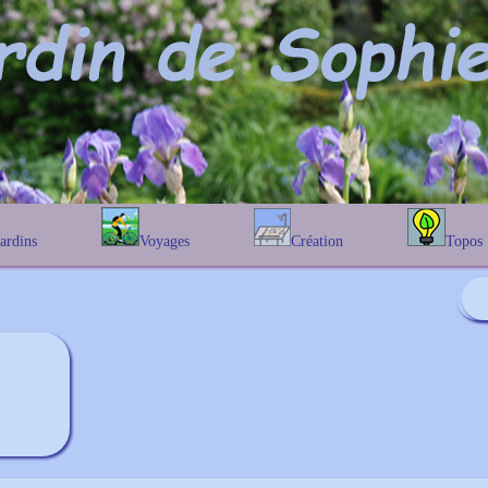
Jardins
Voyages
Création
Topos
étique
En Belgique
Prairies fleuries
Les chênes
Couleur des fleurs
phique
En France
Les Helenium
Au Royaume-Uni
Les Hamameli
Les Galanthu
Les Euonymu