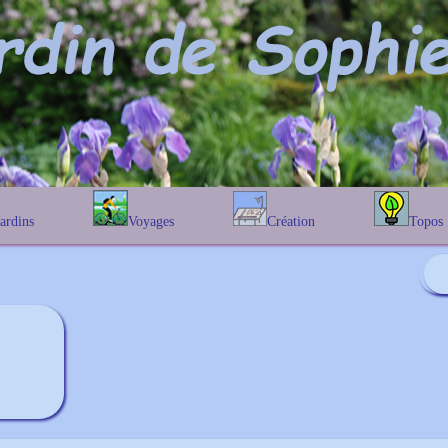
Jardins
Voyages
Création
Topos
étique
En Belgique
Prairies fleuries
Les chênes
Couleur des fleurs
phique
En France
Les Helenium
Au Royaume-Uni
Les Hamameli
Les Galanthu
Les Euonymu