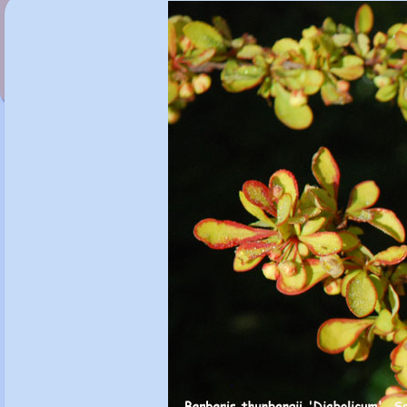
Berberis thunbergii 'Aurea'