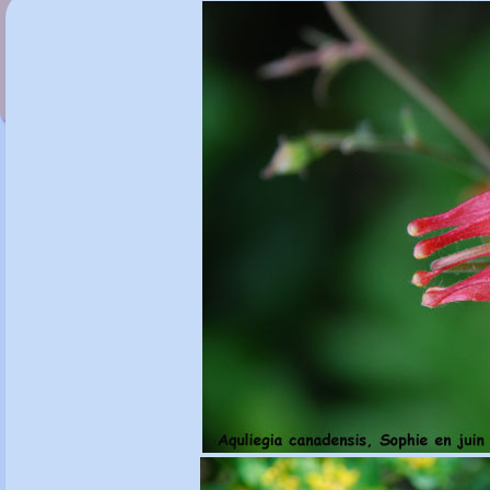
Anthriscus sylvestris 'Ravenswing'