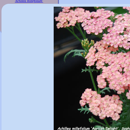
Achillea millefolium
'