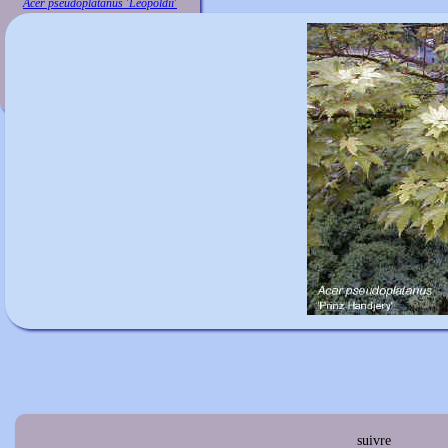
Acer pseudoplatanus 'Leopoldii'
suivre