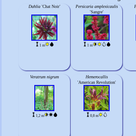
Dahlia
'Chat Noir'
Persicaria amplexicaulis
P
'Sangre'
1 m
1 m
Veratrum nigrum
Hemerocallis
'American Revolution'
1,2 m
0,8 m