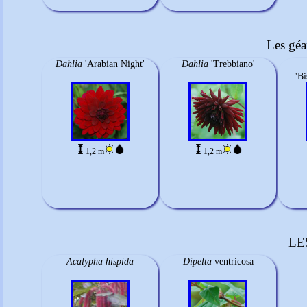
Les géa
Dahlia
'Arabian Night'
Dahlia
'Trebbiano'
'B
1,2 m
1,2 m
LE
Acalypha hispida
Dipelta
ventricosa