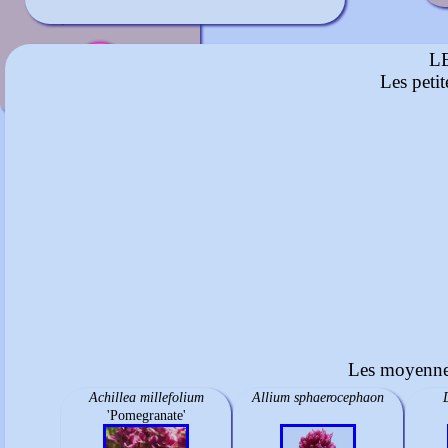
Rose vif
juillet à mi-août
L
Les peti
Les moyennes
Achillea millefolium
Allium sphaerocephaon
'Pomegranate'