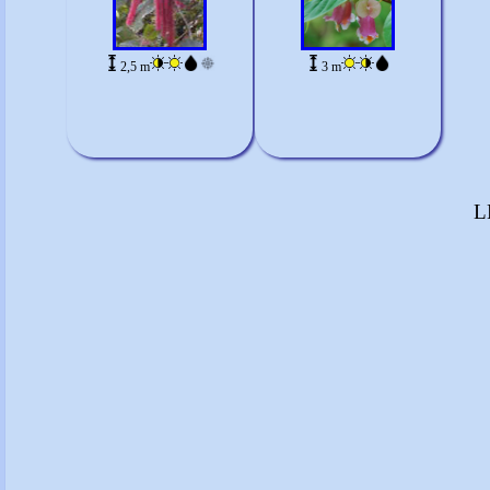
2,5 m
3 m
L