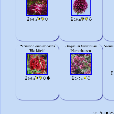
0,6 m
0,6 m
Persicaria amplexicaulis
Origanum laevigatum
Sedum 
'Blackfield'
'Herrenhausen'
0,6 m
0,45 m
Les grandes 