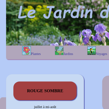
Plantes
Jardins
Voyages
A
B
C
D
E
alphabétique
En Belgique
F
G
H
I
J
géographique
En France
K
L
M
N
O
Au Royaume-Uni
P
Q
R
S
T
U
V
W
X
Y
Z
ROUGE SOMBRE
Couleur précédente
juillet à mi-août