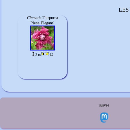
LES
Clematis
'Purpurea
Plena Elegans'
3 m
suivre