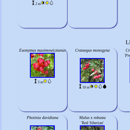
2 m
L
Euonymus maximowiczianus
Crataegus monogyna
Cr
'Pr
3 m
10 m
Photinia davidiana
Malus
x
robusta
'Red Siberian'