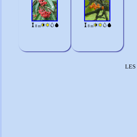
8 m
8 m
LES