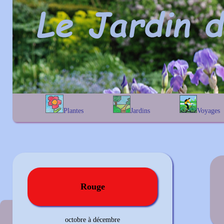
Plantes
Jardins
Voyages
A
B
C
D
E
alphabétique
En Belgique
F
G
H
I
J
géographique
En France
K
L
M
N
O
Au Royaume-Uni
P
Q
R
S
T
U
V
W
X
Y
Z
Rouge
Couleur précédente
octobre à décembre