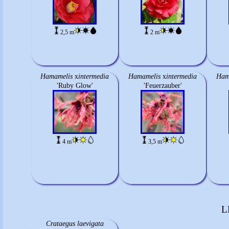
2,5 m
2 m
Hamamelis
x
intermedia
Hamamelis
x
intermedia
Ham
'Ruby Glow'
'Feuerzauber'
4 m
3,5 m
L
Crataegus laevigata