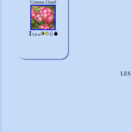
'Crimson Cloud'
0,6 m
LES