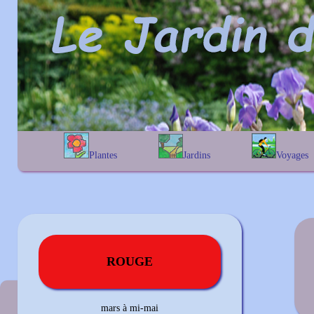
Plantes
Jardins
Voyages
A
B
C
D
E
alphabétique
En Belgique
F
G
H
I
J
géographique
En France
K
L
M
N
O
Au Royaume-Uni
P
Q
R
S
T
U
V
W
X
Y
Z
ROUGE
Couleur précédente
mars à mi-mai