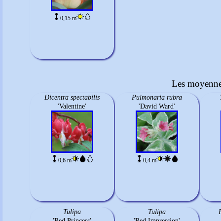
0,15 m
Les moyennes
Dicentra spectabilis
Pulmonaria rubra
'Valentine'
'David Ward'
0,6 m
0,4 m
Tulipa
Tulipa
'Red Princess'
'Red Impression'