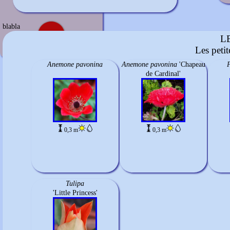
Rouge sombre
mars à mi-mai
blabla
L
Les peti
Anemone pavonina
Anemone pavonina
'Chapeau
P
de Cardinal'
0,3 m
0,3 m
Tulipa
'Little Princess'